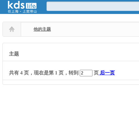
他的主题
主题
共有
4
页，现在是第
1
页，转到
页
后一页