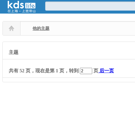
他的主题
主题
共有
52
页，现在是第
1
页，转到
页
后一页