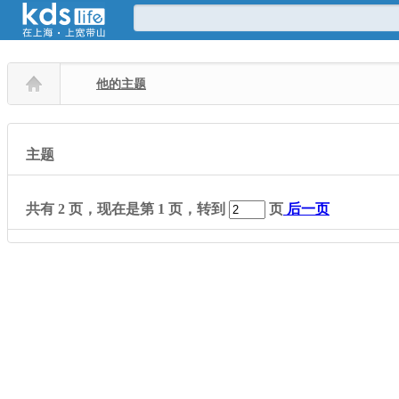
他的主题
主题
共有
2
页，现在是第
1
页，转到
页
后一页