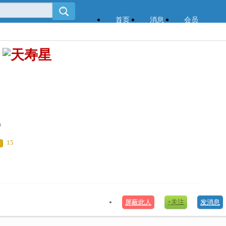
首页
消息
会员
0
15
屏蔽此人
+关注
发消息